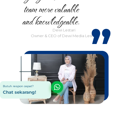
team more valuable
and knowledgeable.
Dewi Lestari
Owner & CEO of Dewi Media Lestari
Butuh respon cepat?
Chat sekarang!