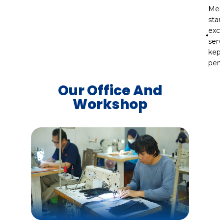
Me
sta
exc
ser
ke
pe
Our Office And
Workshop