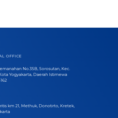
L OFFICE
 Pemanahan No.35B, Sorosutan, Kec.
Kota Yogyakarta, Daerah Istimewa
5162
ritis km 21, Methuk, Donotirto, Kretek,
karta