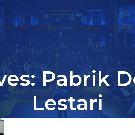
PRODUCT
PORTOFOLIO
CLIENTS
TESTIMONI
ABOUT US
CATALOGU
ves: Pabrik 
Lestari