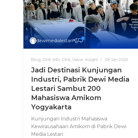
0
dewimedialestari
Blog
,
DML Info
,
DML Value
,
Insight
09 Jan 2025
Jadi Destinasi Kunjungan
Industri, Pabrik Dewi Media
Lestari Sambut 200
Mahasiswa Amikom
Yogyakarta
Kunjungan Industri Mahasiswa
Kewirausahaan Amikom di Pabrik Dewi
Media Lestari