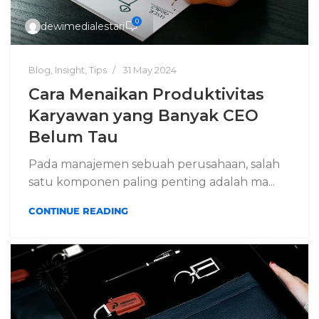
0
dewimedialestari
Blog
,
Insight
,
Tips
31 May 2024
Cara Menaikan Produktivitas
Karyawan yang Banyak CEO
Belum Tau
Pada manajemen sebuah perusahaan, salah
satu komponen paling penting adalah ma...
CONTINUE READING