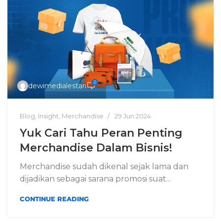
0
dewimedialestari
Blog
,
Insight
,
Merchandise
29 Jun 2024
Yuk Cari Tahu Peran Penting
Merchandise Dalam Bisnis!
Merchandise sudah dikenal sejak lama dan
dijadikan sebagai sarana promosi suat...
CONTINUE READING