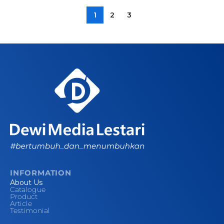
1
2
3
INFORMATION
About Us
Catalogue
Product
Article
Testimonial