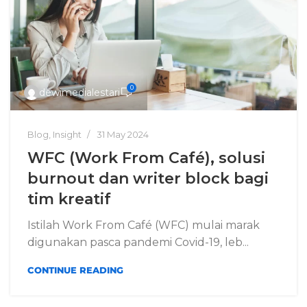
0
dewimedialestari
Blog
,
Insight
31 May 2024
WFC (Work From Café), solusi
burnout dan writer block bagi
tim kreatif
Istilah Work From Café (WFC) mulai marak
digunakan pasca pandemi Covid-19, leb...
CONTINUE READING