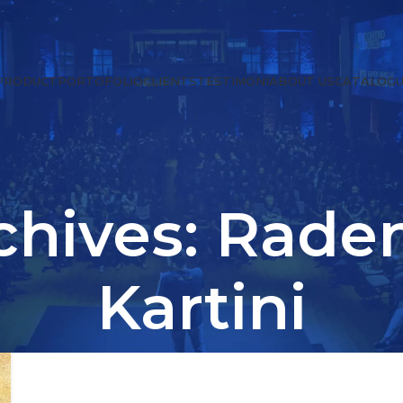
PRODUCT
PORTOFOLIO
CLIENTS
TESTIMONI
ABOUT US
CATALOGU
chives: Rade
Kartini