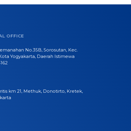
L OFFICE
 Pemanahan No.35B, Sorosutan, Kec.
Kota Yogyakarta, Daerah Istimewa
5162
ritis km 21, Methuk, Donotirto, Kretek,
karta